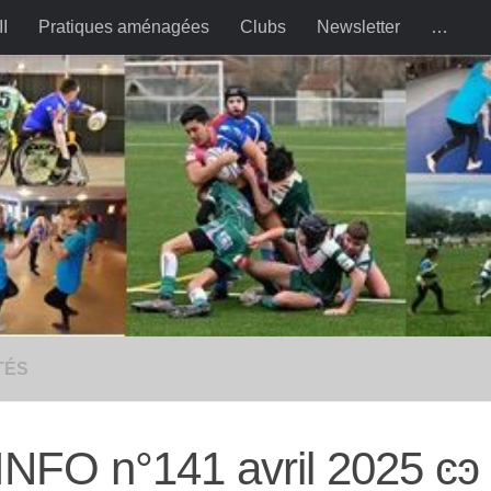
II
Pratiques aménagées
Clubs
Newsletter
…
TÉS
 INFO n°141 avril 2025 ͼͽ