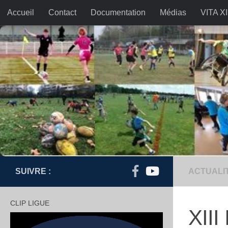
Accueil
Contact
Documentation
Médias
VITA XI
Skip to content
SUIVRE :
ACTUALI
CLIP LIGUE
XIII
Lecteur