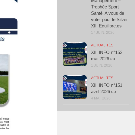
Management –
Trophée Sport
Santé. A vous de
voter pour le Silver
XIII Equilibre.ͼͽ
17 JUIN, 2026
ACTUALITÉS
XIII INFO n°152
mai 2026 ͼͽ
1 JUIN, 2026
ACTUALITÉS
XIII INFO n°151
avril 2026 ͼͽ
4 MAI, 2026