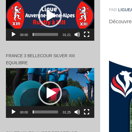
vidéo
PAR
LIGUEA
Découvrez
00:00
01:21
FRANCE 3 BELLECOUR SILVER XIII
EQUILIBRE
Lecteur
vidéo
00:00
01:25