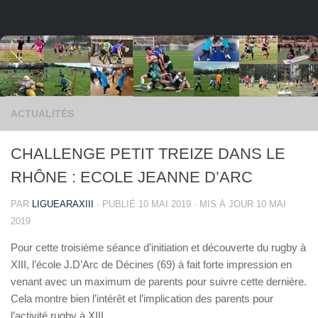
Skip to content
ACTUALITÉS
CHALLENGE PETIT TREIZE DANS LE
RHÔNE : ECOLE JEANNE D’ARC
PAR
LIGUEARAXIII
· PUBLIÉ
10 MAI 2019
· MIS À JOUR
10 MAI
2019
Pour cette troisième séance d’initiation et découverte du rugby à
XIII, l’école J.D’Arc de Décines (69) à fait forte impression en
venant avec un maximum de parents pour suivre cette dernière.
Cela montre bien l’intérêt et l’implication des parents pour
l’activité rugby à XIII.