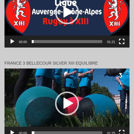
00:00
01:21
FRANCE 3 BELLECOUR SILVER XIII EQUILIBRE
Lecteur
vidéo
00:00
01:25