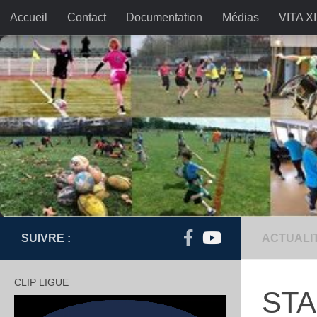
Accueil
Contact
Documentation
Médias
VITA XI
Skip to content
SUIVRE :
ACTUALI
CLIP LIGUE
STA
Lecteur