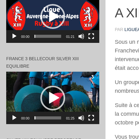
vidéo
A X
PAR
LIGUEA
00:00
01:21
Sous un m
Franchevi
intervenu
FRANCE 3 BELLECOUR SILVER XIII
EQUILIBRE
était acc
Lecteur
Un groupe
vidéo
nombreuse
Suite à c
la commun
00:00
01:25
octobre p
Vous trou