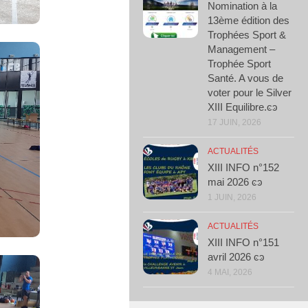
Nomination à la
13ème édition des
Trophées Sport &
Management –
Trophée Sport
Santé. A vous de
voter pour le Silver
XIII Equilibre.ͼͽ
17 JUIN, 2026
ACTUALITÉS
XIII INFO n°152
mai 2026 ͼͽ
1 JUIN, 2026
ACTUALITÉS
XIII INFO n°151
avril 2026 ͼͽ
4 MAI, 2026