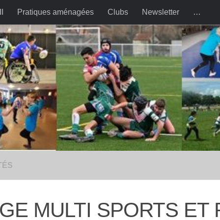
II
Pratiques aménagées
Clubs
Newsletter
…
TÉS
GE MULTI SPORTS ET