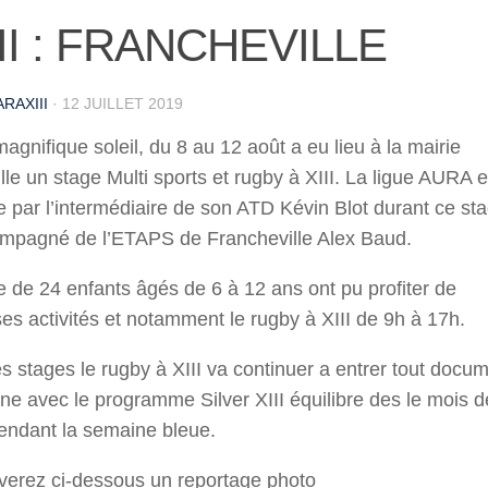
III : FRANCHEVILLE
RAXIII
·
12 JUILLET 2019
agnifique soleil, du 8 au 12 août a eu lieu à la mairie
lle un stage Multi sports et rugby à XIII. La ligue AURA e
e par l’intermédiaire de son ATD Kévin Blot durant ce stag
ompagné de l’ETAPS de Francheville Alex Baud.
 de 24 enfants âgés de 6 à 12 ans ont pu profiter de
s activités et notamment le rugby à XIII de 9h à 17h.
es stages le rugby à XIII va continuer a entrer tout docu
e avec le programme Silver XIII équilibre des le mois d
endant la semaine bleue.
verez ci-dessous un reportage photo