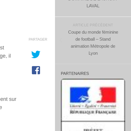
LAVAL
ARTICLE PRÉCÉDENT
Coupe du monde féminine
de football – Stand
PARTAGER
animation Métropole de
st
Lyon
e, il
PARTENAIRES
ment sur
e