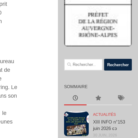
rit
0
n
I
bureau
Rechercher :
at de
e
ing. Le
SOMMAIRE
ans son
 le
ACTUALITÉS
eunes
XIII INFO n°153
juin 2026 ͼͽ
30 JUIN, 2026