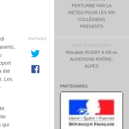
PERTURBE PAR LA
MÉTÉO POUR LES 500
COLLÉGIENS
PRÉSENTS
di
PARTAGER
ARTICLE PRÉCÉDENT
geants,
Résultats RUGBY A XIII en
u
AUVERGNE-RHÔNE-
pport
ALPES
a été
r. Les
PARTENAIRES
e
 M.
ite
 qui