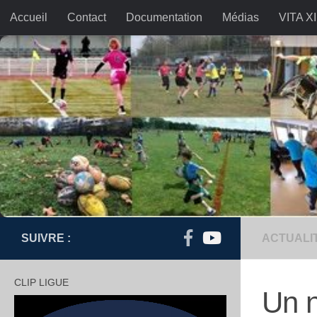
Accueil
Contact
Documentation
Médias
VITA XI
Skip to content
SUIVRE :
ACTUALI
CLIP LIGUE
Un n
Lecteur