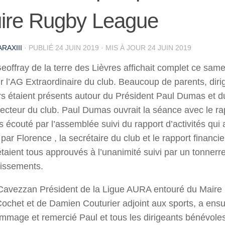
uire Rugby League
RAXIII
· PUBLIÉ
24 JUIN 2019
· MIS À JOUR
24 JUIN 2019
Geoffray de la terre des Lièvres affichait complet ce same
r l’AG Extraordinaire du club. Beaucoup de parents, diri
s étaient présents autour du Président Paul Dumas et d
recteur du club. Paul Dumas ouvrait la séance avec le ra
 écouté par l’assemblée suivi du rapport d’activités qui 
ar Florence , la secrétaire du club et le rapport financie
étaient tous approuvés à l’unanimité suivi par un tonnerr
dissements.
avezzan Président de la Ligue AURA entouré du Maire
Cochet et de Damien Couturier adjoint aux sports, a ensu
mage et remercié Paul et tous les dirigeants bénévoles