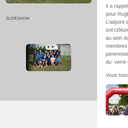
Il a rappe
pour Rugb
SLIDESHOW
L’adjoin
ont clôtu
au sein d
membres 
pérennise
du verre d
Vous trou