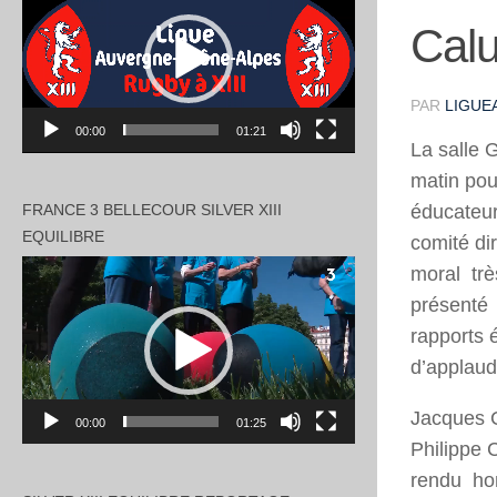
vidéo
Cal
PAR
LIGUEA
00:00
01:21
La salle 
matin pou
éducateur
FRANCE 3 BELLECOUR SILVER XIII
EQUILIBRE
comité di
Lecteur
moral très
vidéo
présenté p
rapports 
d’applau
Jacques C
00:00
01:25
Philippe 
rendu hom