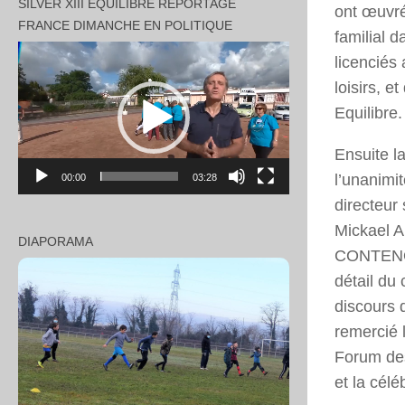
SILVER XIII EQUILIBRE REPORTAGE
ont œuvré
FRANCE DIMANCHE EN POLITIQUE
familial 
Lecteur
licenciés
vidéo
loisirs, e
Equilibre.
Ensuite l
l’unanimi
00:00
03:28
directeur
Mickael A
DIAPORAMA
CONTENOT
détail du
discours 
remercié 
Forum des
et la cél