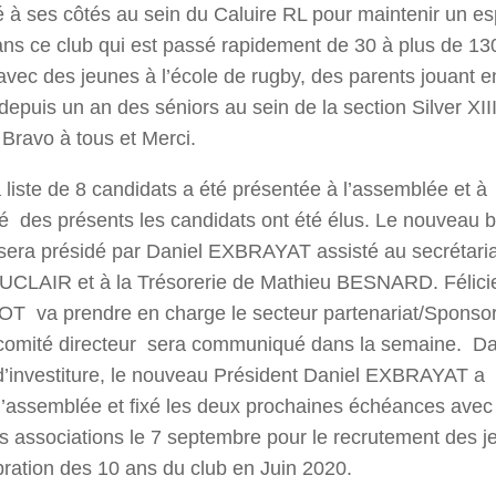
 à ses côtés au sein du Caluire RL pour maintenir un esp
dans ce club qui est passé rapidement de 30 à plus de 13
 avec des jeunes à l’école de rugby, des parents jouant e
t depuis un an des séniors au sein de la section Silver XII
 Bravo à tous et Merci.
a liste de 8 candidats a été présentée à l’assemblée et à
té des présents les candidats ont été élus. Le nouveau 
 sera présidé par Daniel EXBRAYAT assisté au secrétari
UCLAIR et à la Trésorerie de Mathieu BESNARD. Félici
 va prendre en charge le secteur partenariat/Sponsor
 comité directeur sera communiqué dans la semaine. D
d’investiture, le nouveau Président Daniel EXBRAYAT a
l’assemblée et fixé les deux prochaines échéances avec
 associations le 7 septembre pour le recrutement des j
ébration des 10 ans du club en Juin 2020.