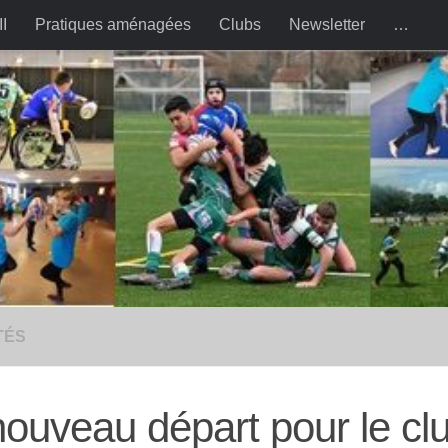
II
Pratiques aménagées
Clubs
Newsletter
…
TÉS
ouveau départ pour le cl