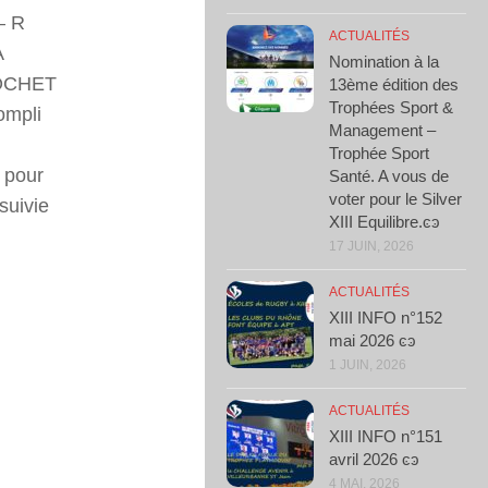
 – R
ACTUALITÉS
A
Nomination à la
COCHET
13ème édition des
Trophées Sport &
ompli
Management –
Trophée Sport
 pour
Santé. A vous de
voter pour le Silver
suivie
XIII Equilibre.ͼͽ
17 JUIN, 2026
ACTUALITÉS
XIII INFO n°152
mai 2026 ͼͽ
1 JUIN, 2026
ACTUALITÉS
XIII INFO n°151
avril 2026 ͼͽ
4 MAI, 2026