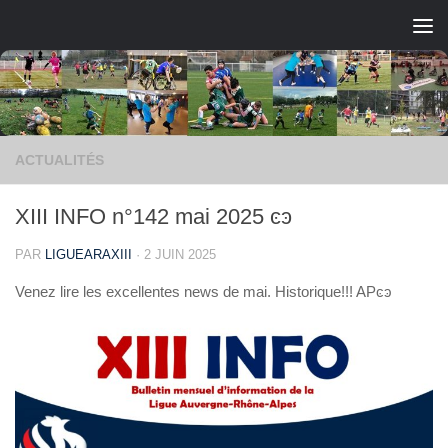
Skip to content
ACTUALITÉS
XIII INFO n°142 mai 2025 ͼͽ
PAR
LIGUEARAXIII
·
2 JUIN 2025
Venez lire les excellentes news de mai. Historique!!! APͼͽ