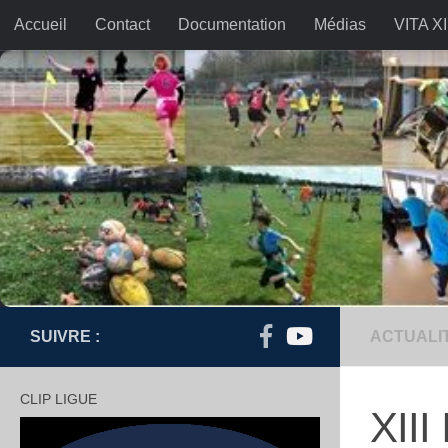
Accueil
Contact
Documentation
Médias
VITA XI
Skip to content
SUIVRE :
ACTUALI
CLIP LIGUE
XIII
Lecteur