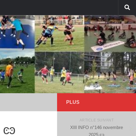
PLUS
ARTICLE SUIVANT
 ͼͽ
XIII INFO n°146 novembre
2025 ͼͽ