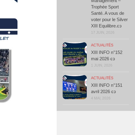
Management –
Trophée Sport
Santé. A vous de
voter pour le Silver
XIII Equilibre.ͼͽ
17 JUIN, 2026
ACTUALITÉS
XIII INFO n°152
mai 2026 ͼͽ
1 JUIN, 2026
ACTUALITÉS
XIII INFO n°151
avril 2026 ͼͽ
4 MAI, 2026