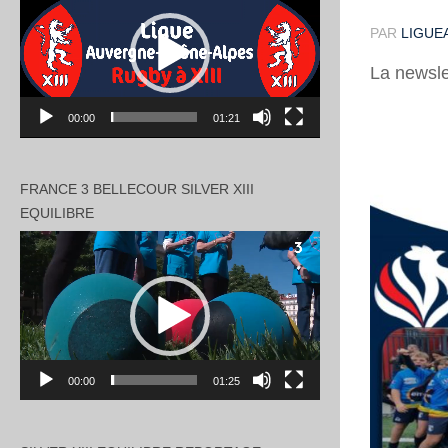
vidéo
PAR
LIGUEA
La newsle
00:00
01:21
FRANCE 3 BELLECOUR SILVER XIII
EQUILIBRE
Lecteur
vidéo
00:00
01:25