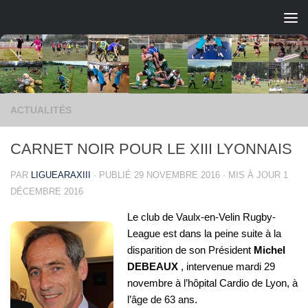
Skip to content
ACTUALITÉS
CARNET NOIR POUR LE XIII LYONNAIS
PAR
LIGUEARAXIII
· PUBLIÉ
29 NOVEMBRE 2016
· MIS À JOUR
1
DÉCEMBRE 2016
Le club de Vaulx-en-Velin Rugby-
League est dans la peine suite à la
disparition de son Président
Michel
DEBEAUX
, intervenue mardi 29
novembre à l’hôpital Cardio de Lyon, à
l’âge de 63 ans.