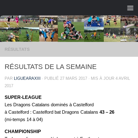
Skip to content
RÉSULTATS
RÉSULTATS DE LA SEMAINE
PAR
LIGUEARAXIII
· PUBLIÉ
27 MARS 2017
· MIS À JOUR
4 AVRIL
2017
SUPER-LEAGUE
Les Dragons Catalans dominés à Castelford
à Castelford : Castelford bat Dragons Catalans
43 – 26
(mi-temps 14 à 04)
CHAMPIONSHIP