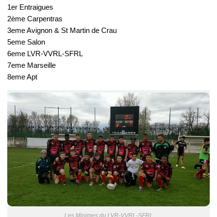
1er Entraigues
2ème Carpentras
3eme Avignon & St Martin de Crau
5eme Salon
6eme
LVR-VVRL-SFRL
7eme Marseille
8eme Apt
Les Minimes du LVR-VVRL-SFRL