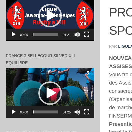
vidéo
PRO
SPO
00:00
01:21
PAR
LIGUEA
FRANCE 3 BELLECOUR SILVER XIII
NOUVEAU
EQUILIBRE
ASSISES
Lecteur
Vous trou
vidéo
des Assis
consacré
(Organisa
de marche
00:00
01:25
l’INSERM;
Préventi