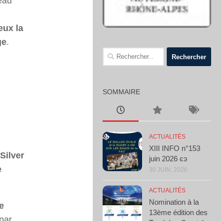
seau
eux la
ge
.
Rechercher :
SOMMAIRE
ACTUALITÉS
XIII INFO n°153
Silver
juin 2026 ͼͽ
e
30 JUIN, 2026
ACTUALITÉS
Nomination à la
e
13ème édition des
par