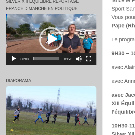
lancé le P
SILVER XIII EQUILIBRE REPORTAGE
Sport San
FRANCE DIMANCHE EN POLITIQUE
Vous pou
Lecteur
vidéo
Pape (Rhô
Le progra
9H30 – 1
00:00
03:28
avec Ala
avec Ann
DIAPORAMA
avec Jac
XIII Équi
l’équilib
10H30-11
Silver XI