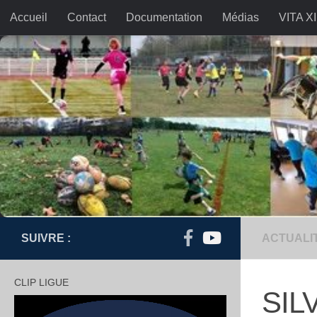
Accueil
Contact
Documentation
Médias
VITA XI
Skip to content
SUIVRE :
ACTUALI
CLIP LIGUE
SIL
Lecteur