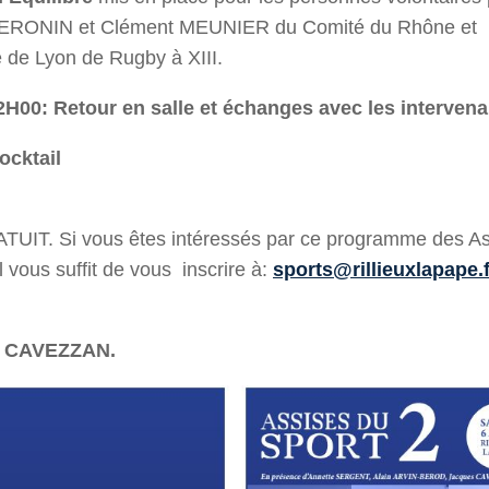
ERONIN et Clément MEUNIER du Comité du Rhône et
 de Lyon de Rugby à XIII.
2H00: Retour en salle et échanges avec les interven
ocktail
TUIT. Si vous êtes intéressés par ce programme des A
l vous suffit de vous inscrire à:
sports@rillieuxlapape.f
 CAVEZZAN.