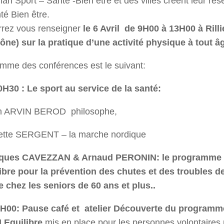
lan Sport – Santé -Bien être et des villes créent leur ré
té Bien être.
rrez vous renseigner
le 6 Avril de 9H00 à 13H00 à Rilli
ne) sur la pratique d’une activité physique à tout â
mme des conférences est le suivant:
0H30 : Le sport au service de la santé:
in ARVIN BEROD philosophe,
ette SERGENT – la marche nordique
ques CAVEZZAN & Arnaud PERONIN: le programme 
libre pour la prévention des chutes et des troubles d
re chez les seniors de 60 ans et plus..
H00: Pause café et atelier Découverte du programm
II Equilibre
mis en place pour les personnes volontaires 