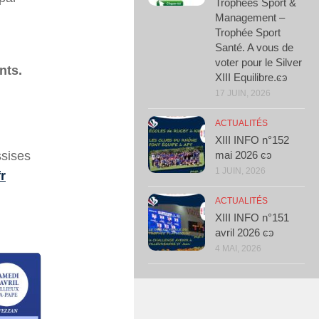
Trophées Sport &
Management –
Trophée Sport
Santé. A vous de
voter pour le Silver
ants.
XIII Equilibre.ͼͽ
17 JUIN, 2026
ACTUALITÉS
XIII INFO n°152
ssises
mai 2026 ͼͽ
1 JUIN, 2026
r
ACTUALITÉS
XIII INFO n°151
avril 2026 ͼͽ
4 MAI, 2026