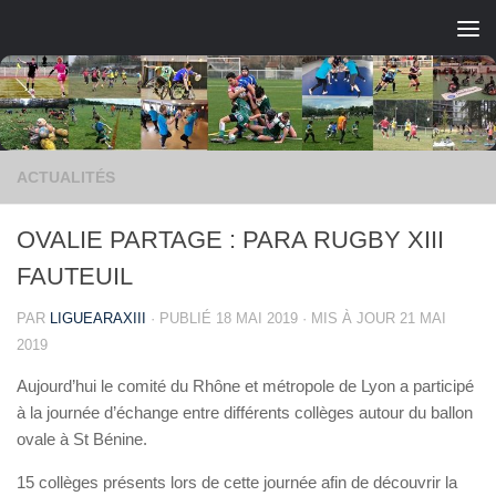
Skip to content
ACTUALITÉS
OVALIE PARTAGE : PARA RUGBY XIII
FAUTEUIL
PAR
LIGUEARAXIII
· PUBLIÉ
18 MAI 2019
· MIS À JOUR
21 MAI
2019
Aujourd’hui le comité du Rhône et métropole de Lyon a participé
à la journée d’échange entre différents collèges autour du ballon
ovale à St Bénine.
15 collèges présents lors de cette journée afin de découvrir la